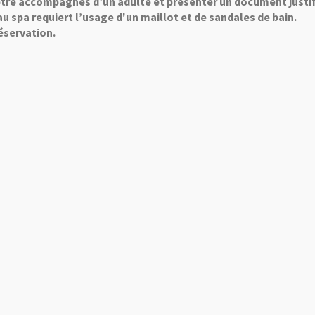
 être accompagnés d’un adulte et présenter un document justi
 au spa requiert l’usage d'un maillot et de sandales de bain.
éservation.