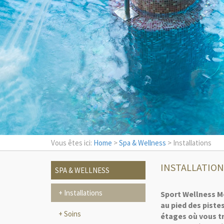
Vous êtes ici:
Home
>
Spa & Wellness
> Installations
INSTALLATION
SPA & WELLNESS
Installations
Sport Wellness Mo
au pied des piste
Soins
étages où vous tr