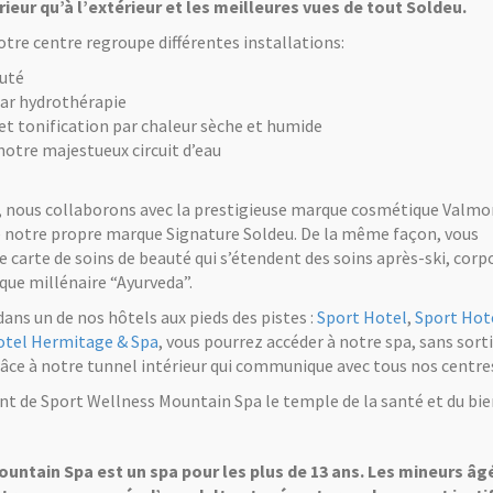
érieur qu’à l’extérieur et les meilleures vues de tout Soldeu.
tre centre regroupe différentes installations:
auté
ar hydrothérapie
 et tonification par chaleur sèche et humide
notre majestueux circuit d’eau
s, nous collaborons avec la prestigieuse marque cosmétique Valmo
e notre propre marque Signature Soldeu. De la même façon, vous
e carte de soins de beauté qui s’étendent des soins après-ski, corp
ique millénaire “Ayurveda”.
dans un de nos hôtels aux pieds des pistes :
Sport Hotel
,
Sport Hot
otel Hermitage & Spa
, vous pourrez accéder à notre spa, sans sorti
âce à notre tunnel intérieur qui communique avec tous nos centre
ont de Sport Wellness Mountain Spa le temple de la santé et du bie
untain Spa est un spa pour les plus de 13 ans. Les mineurs âg