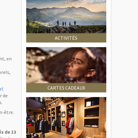
ACTIVITÉS
nt, en
orels,
CARTES CADEAUX
el
r de
s.
n-être.
és de 13