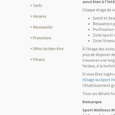
aussi bien à l’int
Tarifs
Chaque étage de no
Horaires
Santé et be
Relaxation p
Nouveautés
Purification
Zone spa et 
Promotions
Zone fitness
Offrez du bien-être
À l’étage des soin
plus de disposer d
Fitness
trouverez une larg
faciaux, à la techn
Si vous êtes logés 
Village
ou
Sport H
l’établissement gr
Tous ces détails f
Remarque
Sport Wellness Mo