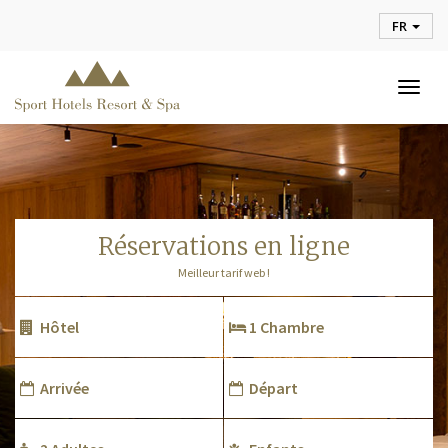
FR
Togg
navig
réservations en ligne
Meilleur tarif web !