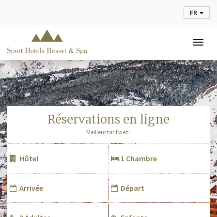
FR
Togg
navig
réservations en ligne
Meilleur tarif web !